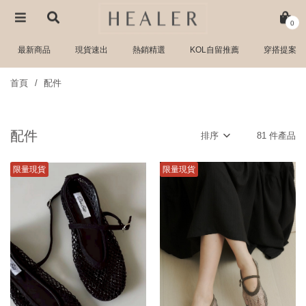
0
最新商品
現貨速出
熱銷精選
KOL自留推薦
穿搭提案
首頁
配件
配件
排序
81 件產品
限量現貨
限量現貨