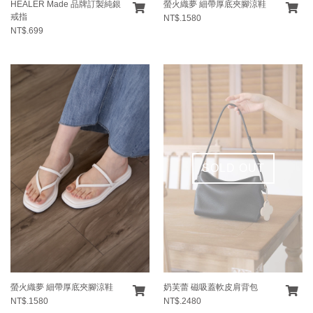
HEALER Made 品牌訂製純銀
螢火織夢 細帶厚底夾腳涼鞋
戒指
NT$.1580
NT$.699
SOLD OUT
螢火織夢 細帶厚底夾腳涼鞋
奶芙蕾 磁吸蓋軟皮肩背包
NT$.1580
NT$.2480