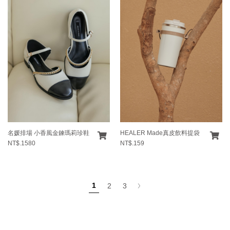
名媛排場 小香風金鍊瑪莉珍鞋
HEALER Made真皮飲料提袋
NT$.1580
NT$.159
1
2
3