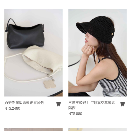
奶芙蕾 磁吸蓋軟皮肩背包
再度被敲碗！ 空頂簍空草編遮
陽帽
NT$.2480
NT$.880