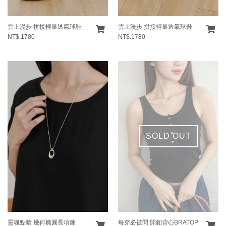
雲上漫步 拼接輕量透氣球鞋
雲上漫步 拼接輕量透氣球鞋
NT$.1780
NT$.1780
SOLD OUT
靈魂點睛 幾何橢圓長項鍊
每穿必被問 開釦背心BRATOP