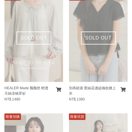
SOLD OUT
SOLD OUT
HEALER Made 飄飄然 輕透
別再錯過 蕾絲花邊緹織收腰上
天絲澎袖罩衫
衣
NT$.1480
NT$.1380
限量預購
限量現貨