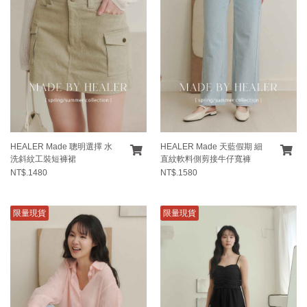
HEALER Made 聰明選擇 水
HEALER Made 天藍假期 細
洗斜紋工裝短褲裙
直紋軟料側剪接牛仔寬褲
NT$.1480
NT$.1580
限量現貨
限量現貨