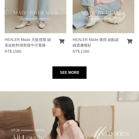
HEALER Made 天藍假期 細
HEALER Made 微雨 細點緹
直紋軟料側剪接牛仔寬褲
織透膚襯衫
NT$.1580
NT$.1280
SEE MORE