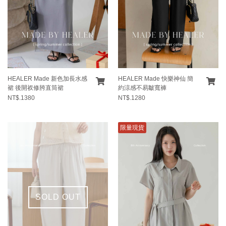
HEALER Made 新色加長水感
HEALER Made 快樂神仙 簡
裙 後開衩修胯直筒裙
約涼感不易皺寬褲
NT$.1380
NT$.1280
限量現貨
SOLD OUT