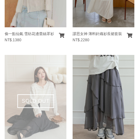
偷一點仙氣 雪紡花邊蕾絲罩衫
謬思女神 薄料針織衫長裙套裝
NT$.1380
NT$.2280
SOLD OUT