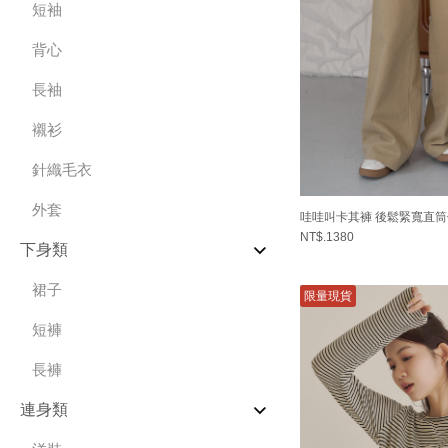
短袖
背心
長袖
襯衫
針織毛衣
外套
哇哇叫卡其褲 後鬆緊寬直
NT$.1380
下身類
裙子
限量現貨
短褲
長褲
連身類