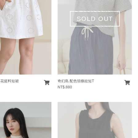
SOLD OUT
繡花挺料短裙
奇幻島 配色領條紋短T
NT$.880