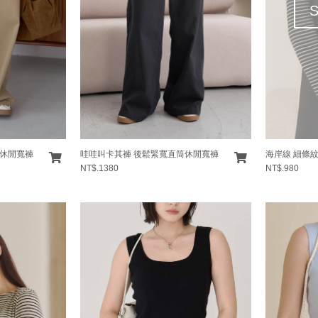
筒休閒寬褲
哇哇叫卡其褲 後鬆緊寬直筒休閒寬褲
海岸線 細條
NT$.1380
NT$.980