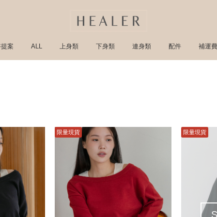
搭提案
ALL
上身類
下身類
連身類
配件
補運
限量現貨
限量現貨