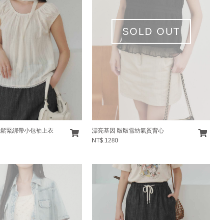
SOLD OUT
織鬆緊綁帶小包袖上衣
漂亮基因 皺皺雪紡氣質背心
NT$.1280