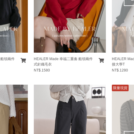
奏 船領兩件
HEALER Made 幸福二重奏 船領兩件
HEALER M
式針織毛衣
接大學T
NT$.1580
NT$.1280
限量現貨