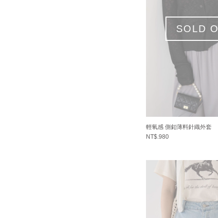
SOLD 
輕氧感 側釦薄料針織外套
NT$.980