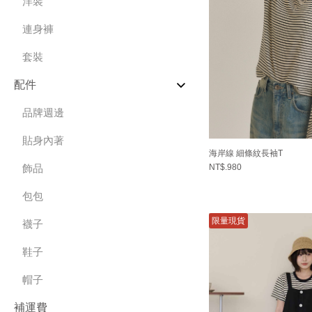
洋裝
連身褲
套裝
配件
品牌週邊
貼身內著
海岸線 細條紋長袖T
NT$.980
飾品
包包
限量現貨
襪子
鞋子
帽子
補運費