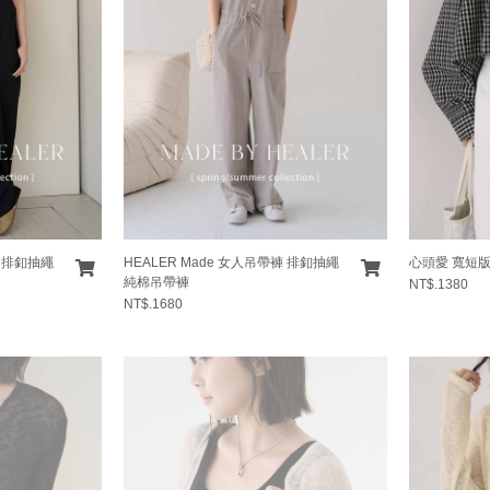
褲 排釦抽繩
HEALER Made 女人吊帶褲 排釦抽繩
心頭愛 寬短
純棉吊帶褲
NT$.1380
NT$.1680