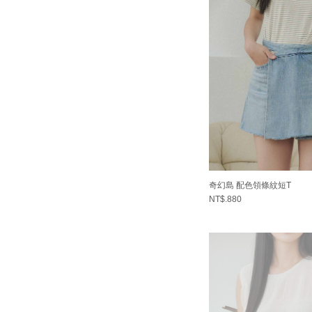
奇幻島 配色領條紋短T
NT$.880