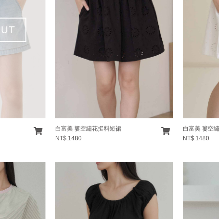
OUT
白富美 簍空繡花挺料短裙
白富美 簍空
NT$.1480
NT$.1480