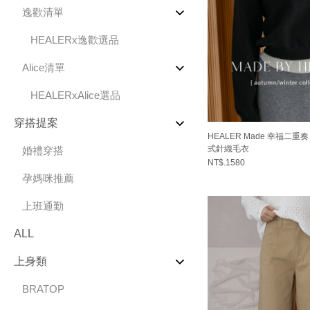
逸歡清單
HEALERx逸歡選品
Alice清單
HEALERxAlice選品
穿搭提案
HEALER Made 幸福二重
式針織毛衣
婚禮穿搭
NT$.1580
孕媽咪推薦
上班通勤
ALL
上身類
BRATOP