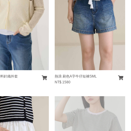
薄料針織外套
熱浪 刷色A字牛仔短褲SML
NT$.1580