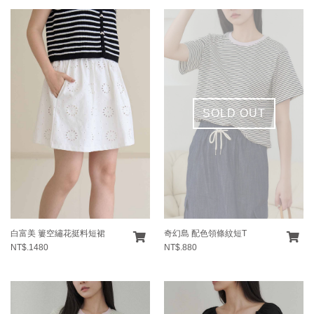
SOLD OUT
白富美 簍空繡花挺料短裙
奇幻島 配色領條紋短T
NT$.1480
NT$.880