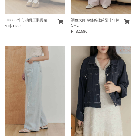
Outdoor牛仔抽繩工裝長裙
調色大師 線條剪接繭型牛仔褲
SML
NT$.1180
NT$.1580