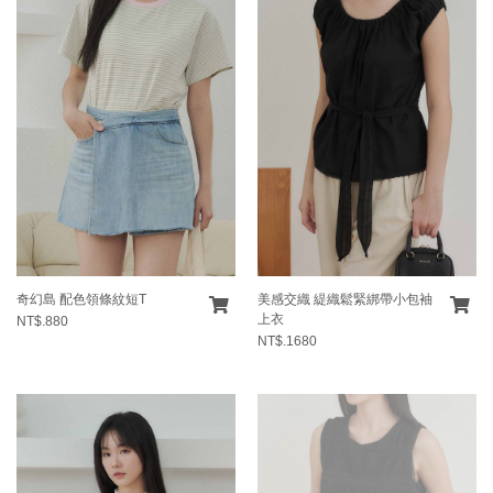
奇幻島 配色領條紋短T
美感交織 緹織鬆緊綁帶小包袖
上衣
NT$.880
NT$.1680