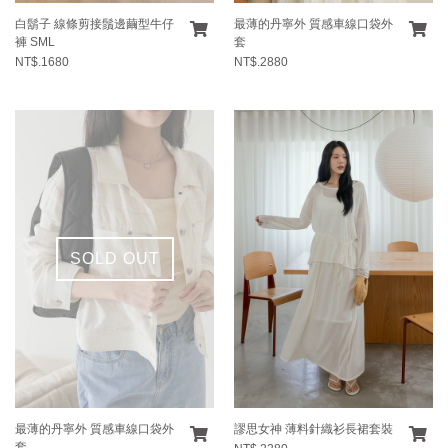
白鬍子 線條剪接鬚邊繭型牛仔
最薄的丹寧外 質感車線口袋外
褲 SML
套
NT$.1680
NT$.2880
SOLD OUT
最薄的丹寧外 質感車線口袋外
謬思女神 薄料針織衫長裙套裝
套