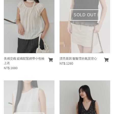
SOLD OUT
美感交織 緹織鬆緊綁帶小包袖
漂亮基因 皺皺雪紡氣質背心
上衣
NT$.1280
NT$.1680