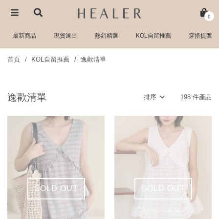
0
最新商品
現貨速出
熱銷精選
KOL自留推薦
穿搭提案
首頁
KOL自留推薦
逸歡清單
逸歡清單
排序
198 件產品
SOLD OUT
SOLD OUT