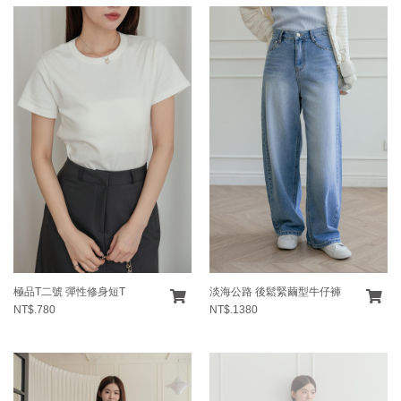
極品T二號 彈性修身短T
淡海公路 後鬆緊繭型牛仔褲
NT$.780
NT$.1380