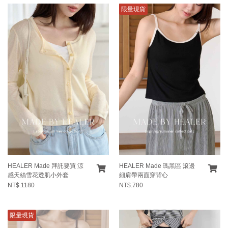
限量現貨
HEALER Made 拜託要買 涼
HEALER Made 瑪黑區 滾邊
感天絲雪花透肌小外套
細肩帶兩面穿背心
NT$.1180
NT$.780
限量現貨