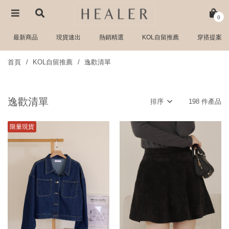
0
最新商品
現貨速出
熱銷精選
KOL自留推薦
穿搭提案
首頁
KOL自留推薦
逸歡清單
逸歡清單
排序
198 件產品
限量現貨