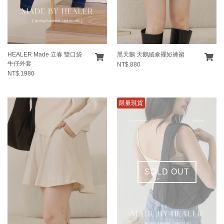
HEALER Made 立春 雙口袋
黑天鵝 天鵝絨傘襬短褲裙
牛仔外套
NT$.880
NT$.1980
限量現貨
SOLD OUT