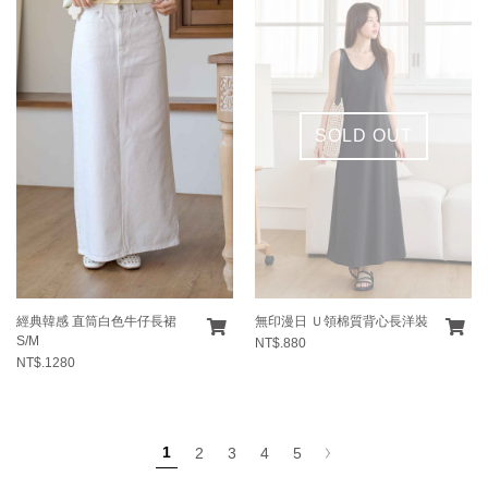
SOLD OUT
經典韓感 直筒白色牛仔長裙
無印漫日 Ｕ領棉質背心長洋裝
S/M
NT$.880
NT$.1280
1
2
3
4
5