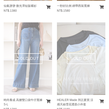
仙氣渺渺 微光澤短版襯衫
一秒好比例 綁帶西裝寬褲
NT$.1380
NT$.1580
SOLD OUT
SOLD OUT
時尚養成 高腰雙口袋牛仔寬褲
HEALER Made 拜託要買 涼
S-L
感天絲雪花透肌小外套