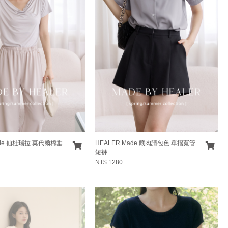
ade 仙杜瑞拉 莫代爾棉垂
HEALER Made 藏肉請包色 單摺寬管
短褲
NT$.1280