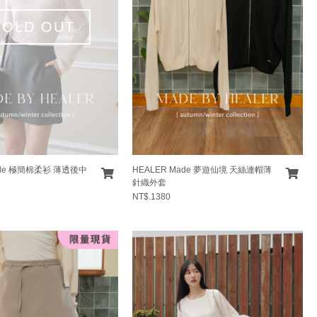
SOLD OUT
ade 極簡棉柔衫 薄透後中
HEALER Made 夢遊仙境 天絲連帽薄
針織外套
NT$.1380