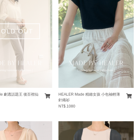
SOLD OUT
ade 劇透話題王 後百褶仙
HEALER Made 精緻女孩 小包袖輕薄
針織衫
NT$.1080