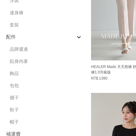
洋裝
連身褲
套裝
配件
品牌週邊
貼身內著
HEALER Made 天天西褲
褲1.0升級版
飾品
NT$.1380
包包
襪子
鞋子
帽子
補運費