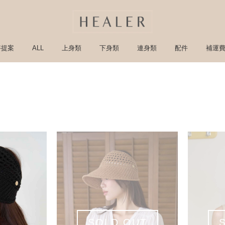
搭提案
ALL
上身類
下身類
連身類
配件
補運
SOLD OUT