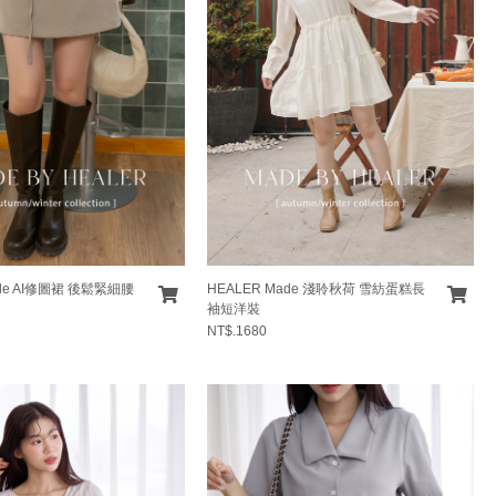
ade AI修圖裙 後鬆緊細腰
HEALER Made 淺聆秋荷 雪紡蛋糕長
袖短洋裝
NT$.1680