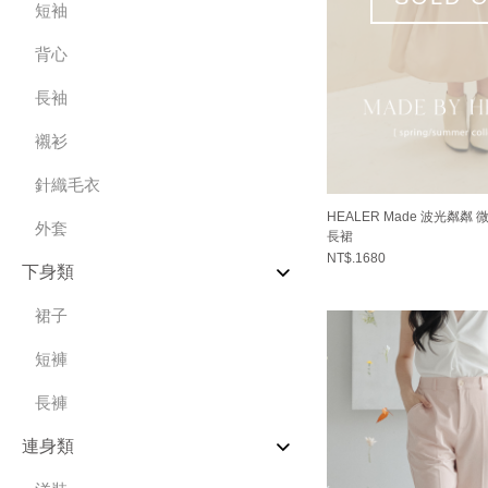
短袖
背心
長袖
襯衫
針織毛衣
HEALER Made 波光粼粼
外套
長裙
NT$.1680
下身類
裙子
短褲
長褲
連身類