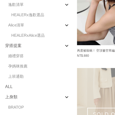
逸歡清單
HEALERx逸歡選品
Alice清單
HEALERxAlice選品
穿搭提案
再度被敲碗！ 空頂簍空草
婚禮穿搭
NT$.880
孕媽咪推薦
上班通勤
ALL
上身類
BRATOP
SOLD 