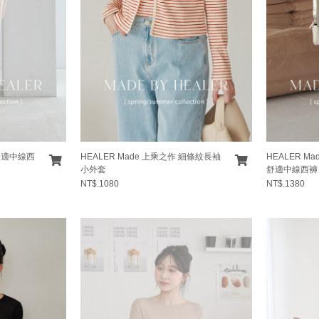
 舒適中線西
HEALER Made 上乘之作 細條紋長袖
HEALER M
小外套
舒適中線西褲
NT$.1080
NT$.1380