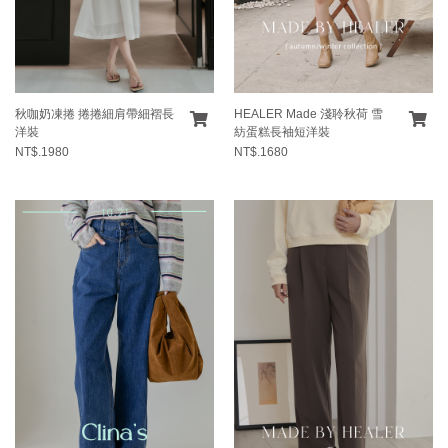
秋咖奶凍捲 捲捲細肩帶細褶長
HEALER Made 淺聆秋荷 雪
洋裝
紡蛋糕長袖短洋裝
NT$.1980
NT$.1680