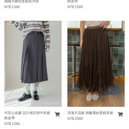
抽繩大圓領蛋糕短洋裝
附皮帶
NT$.1380
NT$.1580
代官山名媛 設計感百褶中長裙
浪漫天花板 褶皺透紗蛋糕長裙
附皮帶
NT$.2080
NT$.1580