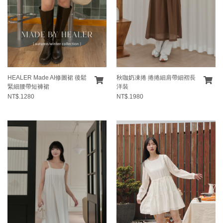
HEALER Made AI修圖裙 後鬆
秋咖奶凍捲 捲捲細肩帶細褶長
緊細腰帶短褲裙
洋裝
NT$.1280
NT$.1980