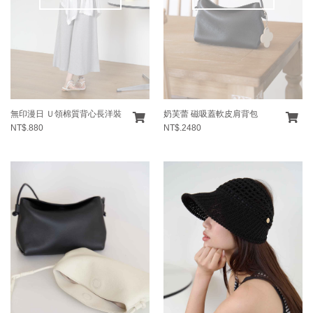
無印漫日 Ｕ領棉質背心長洋裝
奶芙蕾 磁吸蓋軟皮肩背包
NT$.880
NT$.2480