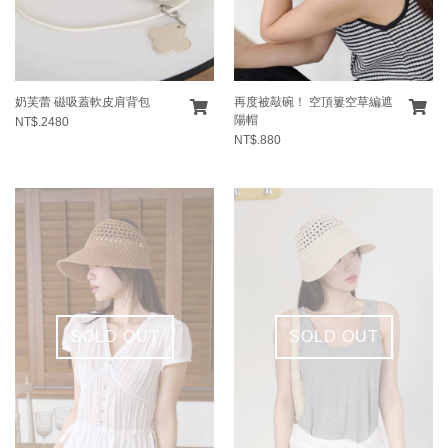
奶芙蕾 磁吸蓋軟皮肩背包
再度被敲碗！ 空頂簍空草編遮
陽帽
NT$.2480
NT$.880
SOLD OUT
SOLD OUT