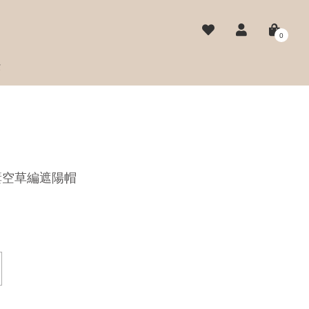
0
費
簍空草編遮陽帽