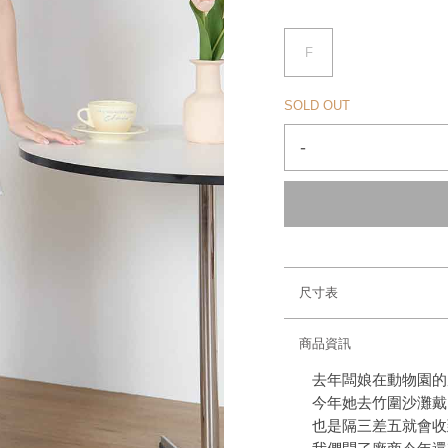
F
SOLD OUT
-
尺寸表
商品資訊
去年闆娘在動物園的
今年她去竹圍沙灘戴
也是隔三差五就會收