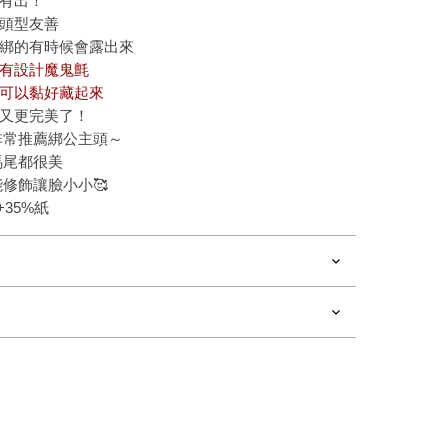
有出！
頭型友善
綁的有時候會露出來
有設計魔鬼氈
可以黏好藏起來
又更完美了！
非常推薦綁公主頭～
馬尾都很美
修飾讓臉小小🥰
35%紙