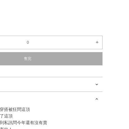
+
售完
穿搭被狂問這頂
了這頂
到私訊問今年還有沒有賣