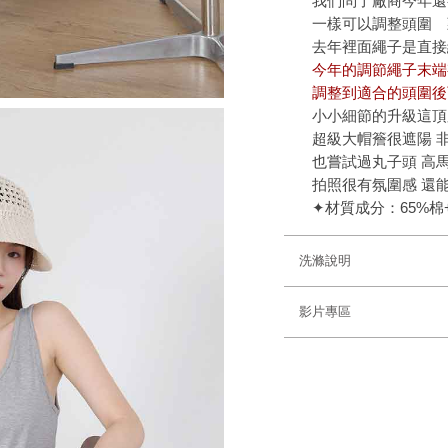
我們問了廠商今年還
一樣可以調整頭圍 
去年裡面繩子是直接
今年的調節繩子末端
調整到適合的頭圍後
小小細節的升級這頂
超級大帽簷很遮陽 
也嘗試過丸子頭 高
拍照很有氛圍感 還能
✦材質成分：65%棉+
洗滌說明
影片專區