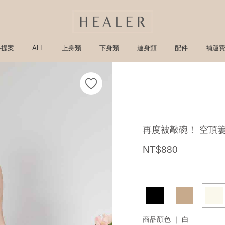
搭提案
ALL
上身類
下身類
連身類
配件
補運
再度被敲碗！ 空頂
NT$880
商品顏色 ｜
白