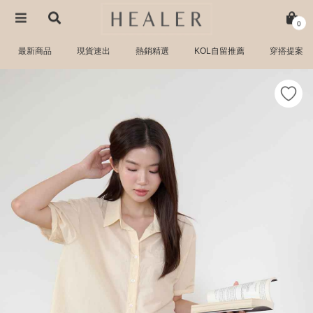
0
最新商品
現貨速出
熱銷精選
KOL自留推薦
穿搭提案