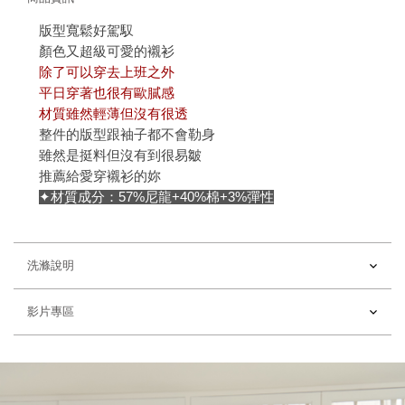
版型寬鬆好駕馭
顏色又超級可愛的襯衫
除了可以穿去上班之外
平日穿著也很有歐膩感
材質雖然輕薄但沒有很透
整件的版型跟袖子都不會勒身
雖然是挺料但沒有到很易皺
推薦給愛穿襯衫的妳
✦材質成分：57%尼龍+40%棉+3%彈性
洗滌說明
影片專區