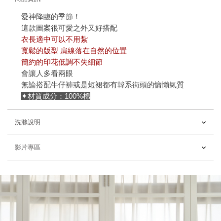
愛神降臨的季節！
這款圖案很可愛之外又好搭配
衣長適中可以不用紮
寬鬆的版型 肩線落在自然的位置
簡約的印花低調不失細節
會讓人多看兩眼
無論搭配牛仔褲或是短裙都有韓系街頭的慵懶氣質
✦材質成分：100%棉
洗滌說明
影片專區