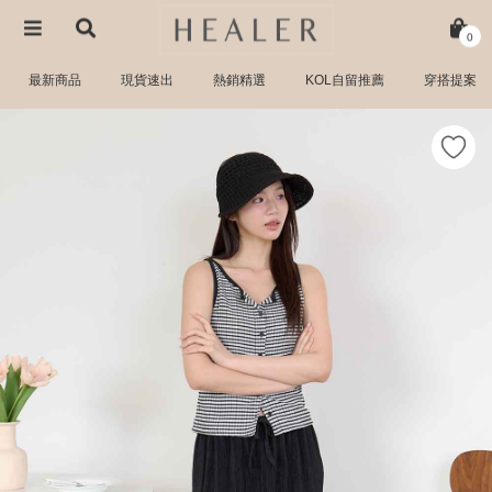
0
最新商品
現貨速出
熱銷精選
KOL自留推薦
穿搭提案