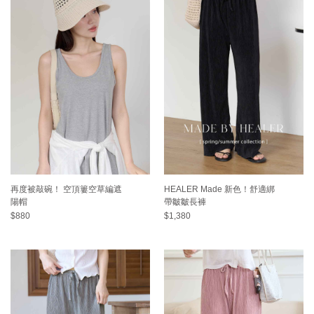
再度被敲碗！ 空頂簍空草編遮
HEALER Made 新色！舒適綁
陽帽
帶皺皺長褲
$880
$1,380