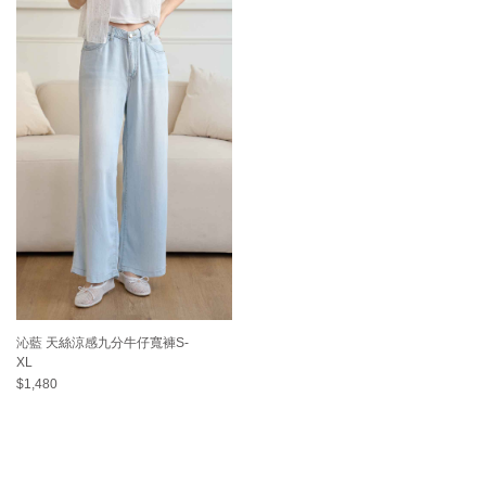
沁藍 天絲涼感九分牛仔寬褲S-
XL
$1,480