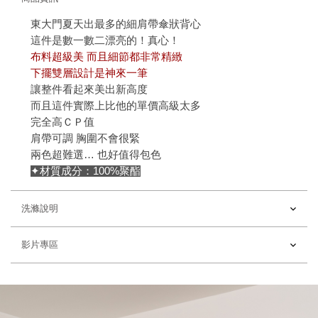
東大門夏天出最多的細肩帶傘狀背心
這件是數一數二漂亮的！真心！
布料超級美 而且細節都非常精緻
下擺雙層設計是神來一筆
讓整件看起來美出新高度
而且這件實際上比他的單價高級太多
完全高ＣＰ值
肩帶可調 胸圍不會很緊
兩色超難選… 也好值得包色
✦材質成分：100%聚酯
洗滌說明
影片專區