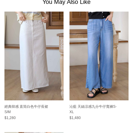
You May Also Like
經典韓感 直筒白色牛仔長裙
沁藍 天絲涼感九分牛仔寬褲S-
S/M
XL
$1,280
$1,480