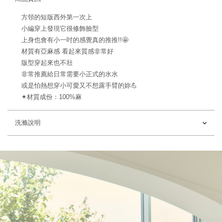
方領的短版西外第一次上
小編穿上發現它很修飾臉型
上身也會有小一吋的感覺真的推推!!🤩
材質有亞麻感 看起來質感非常好
版型穿起來也不壯
非常推薦給日常需要小正式的水水
或是怕熱想穿小可愛又不想露手臂的妳💪
✦材質成份：100%麻
洗滌說明