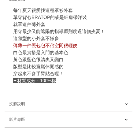
每年夏天很愛找這種罩衫外套
單穿背心BRATOP的或是細肩帶洋裝
就罩這件薄外套
用穿最少又能遮陽的指導原則度過這個炎夏！
這類型的小外套不嫌多
薄薄一件丟包包不佔空間很輕便
白色最實搭是入門的基本色
黃色跟藍色很清爽又顯白
版型是比較寬鬆休閒感的
穿起來不會手臂貼合喔！
✦材質成分：100%棉
洗滌說明
影片專區