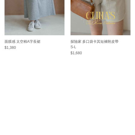
面膜感 太空棉A字長裙
探險家 多口袋卡其短褲附皮帶
S-L
$1,380
$1,680