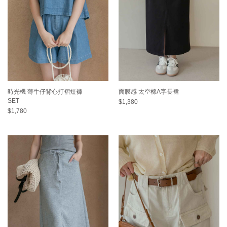
時光機 薄牛仔背心打褶短褲
面膜感 太空棉A字長裙
SET
$1,380
$1,780