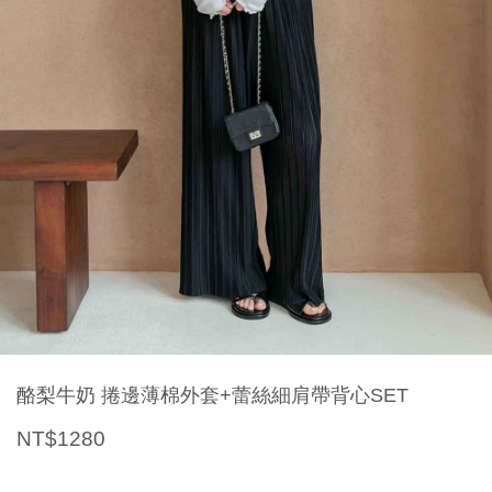
酪梨牛奶 捲邊薄棉外套+蕾絲細肩帶背心SET
NT$1280