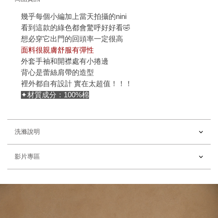
幾乎每個小編加上當天拍攝的nini
看到這款的綠色都會驚呼好好看🤣
想必穿它出門的回頭率一定很高
面料很親膚舒服有彈性
外套手袖和開襟處有小捲邊
背心是蕾絲肩帶的造型
裡外都自有設計 實在太超值！！！
✦材質成分：100%棉
洗滌說明
影片專區