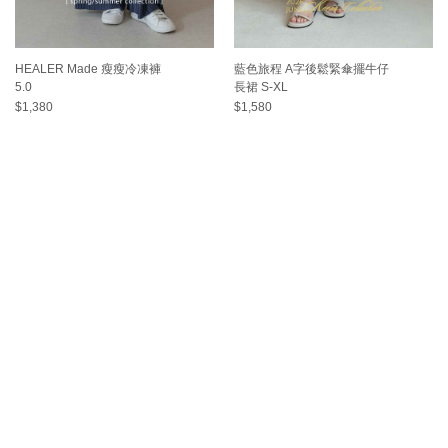
HEALER Made 瘦瘦冷凍褲
藍色旅程 A字後鬆緊傘擺牛仔
5.0
長裙 S-XL
$1,380
$1,580