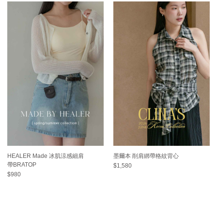
HEALER Made 冰肌涼感細肩
墨爾本 削肩綁帶格紋背心
帶BRATOP
$1,580
$980