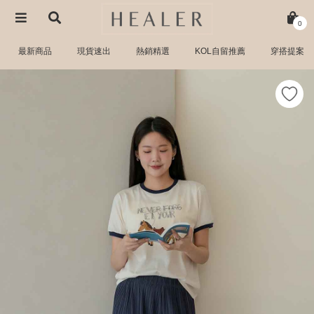
0
最新商品
現貨速出
熱銷精選
KOL自留推薦
穿搭提案