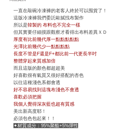
一直在敲碗冷凍褲的老客人終於可以囤貨了！
這版冷凍褲我們委託歐膩找布製作
所以是
韓製的 布料也不完全一樣
但其實要仔細摸跟觀察才看得出布料差異ＸＤ
厚度有比前幾代厚一點點點點點
光澤比前幾代少一點點點點
長度不管是F還是F+都比前一代更長半吋
整體穿起來質感加倍
而且這版的顏色都超超美
好喜歡很有氣質又很好搭配的杏色
以往這種淺色系都會透
好不容易找到這塊布淺色不會透
喜歡必須把握
我個人覺得深灰藍也超有質感
美出新高度耶！
必須包色包起來！！
✦材質成分：95%聚酯+5%彈性