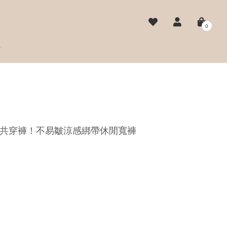
0
費
e 雲朵共穿褲！不易皺涼感綁帶休閒寬褲