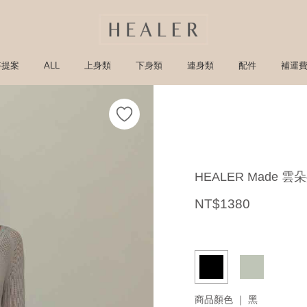
搭提案
ALL
上身類
下身類
連身類
配件
補運
HEALER Mad
NT$1380
商品顏色 ｜
黑