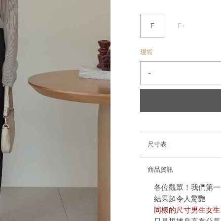
F
F+
現貨
-
尺寸表
商品資訊
各位觀眾！我們第一
結果超令人驚艷
同樣的尺寸男生女生