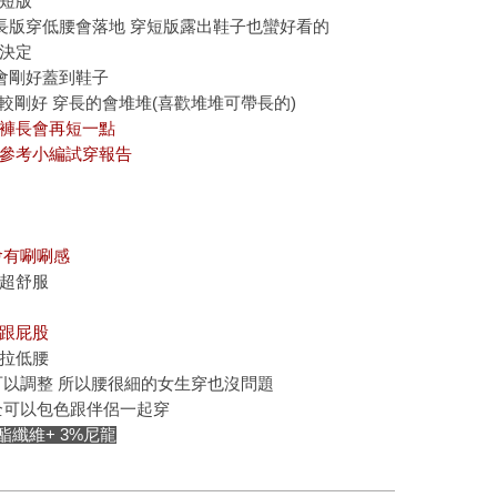
短版
生長版穿低腰會落地 穿短版露出鞋子也蠻好看的
決定
版會剛好蓋到鞋子
的比較剛好 穿長的會堆堆(喜歡堆堆可帶長的)
褲長會再短一點
參考小編試穿報告
感
會有唰唰感
超舒服
跟屁股
拉低腰
可以調整 所以腰很細的女生穿也沒問題
全可以包色跟伴侶一起穿
酯纖維+ 3%尼龍