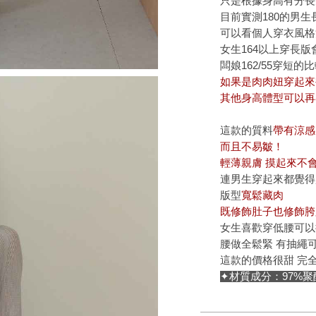
只是根據身高有分長
目前實測180的男
可以看個人穿衣風格
女生164以上穿長
闆娘162/55穿短
如果是肉肉妞穿起來
其他身高體型可以再
這款的質料
帶有涼
而且不易皺！
輕薄親膚 摸起來不
連男生穿起來都覺得
版型
寬鬆藏肉
既修飾肚子也修飾胯
女生喜歡穿低腰可以
腰做全鬆緊 有抽繩
這款的價格很甜 完
✦材質成分：97%聚