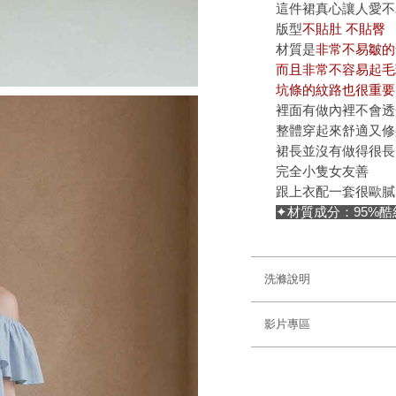
這件裙真心讓人愛不
版型
不貼肚 不貼臀
材質是
非常不易皺的
而且非常不容易起毛
坑條的紋路也很重要
裡面有做內裡不會透
整體穿起來舒適又修
裙長並沒有做得很
完全小隻女友善
跟上衣配一套很歐膩 
✦材質成分：95%酷
洗滌說明
影片專區