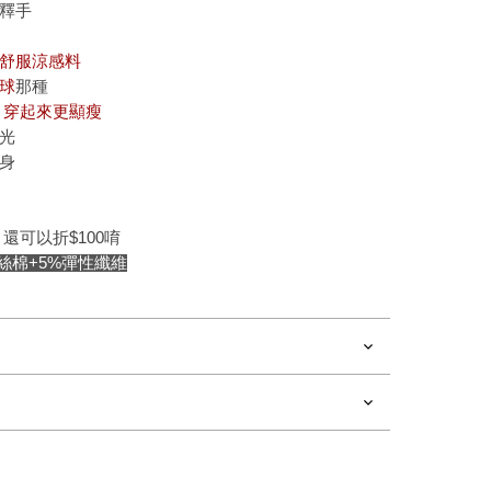
釋手
舒服涼感料
球
那種
 穿起來更顯瘦
光
身
長
還可以折$100唷
絲棉+5%彈性纖維