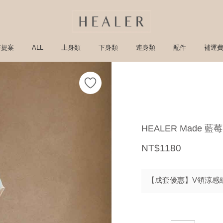
搭提案
ALL
上身類
下身類
連身類
配件
補運
HEALER Made
NT$1180
【成套優惠】V領涼感細