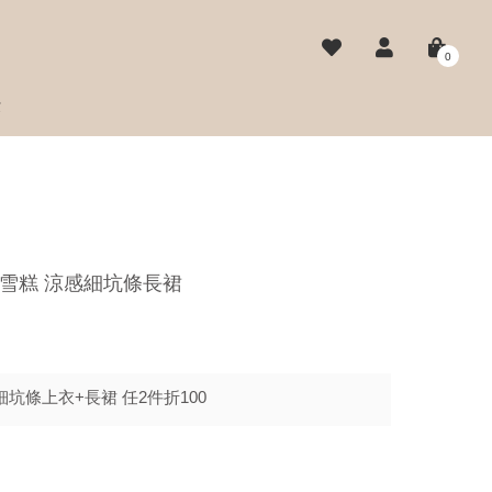
0
費
 藍莓雪糕 涼感細坑條長裙
坑條上衣+長裙 任2件折100