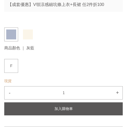
【成套優惠】V領涼感細坑條上衣+長裙 任2件折100
商品顏色 ｜
灰藍
F
現貨
-
+
加入購物車