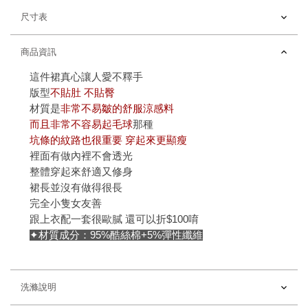
尺寸表
商品資訊
這件裙真心讓人愛不釋手
版型
不貼肚 不貼臀
材質是
非常不易皺的舒服涼感料
而且非常不容易起毛球
那種
坑條的紋路也很重要 穿起來更顯瘦
裡面有做內裡不會透光
整體穿起來舒適又修身
裙長並沒有做得很長
完全小隻女友善
跟上衣配一套很歐膩 還可以折$100唷
✦材質成分：95%酷絲棉+5%彈性纖維
洗滌說明