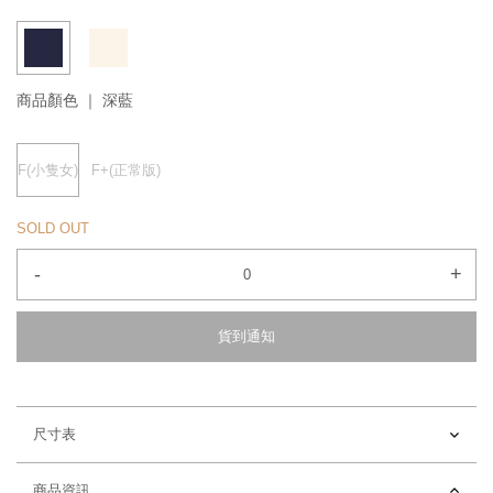
商品顏色 ｜
深藍
F(小隻女)
F+(正常版)
SOLD OUT
-
+
貨到通知
尺寸表
商品資訊