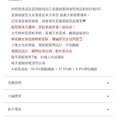
好吧我承認這是闆娘我自己直腿裙愛用者對商品部的許願XD
直腿裙版型太友善搭起來又有型 推薦大家都要擁有！
試穿過各種長裙後，就會發現直腿裙版型超厲害💖
版型順身又藏肉，穿起來超舒適！超自在！
太空棉材質柔軟滑順，親膚又有質感，觸感超級加分
棉花糖女孩也能輕鬆駕馭，珊編穿完全沒問題👌
小隻女也有專版，寬鬆鬆緊帶設計，不怕翻船
後開岔設計，瞬間拉長比例，動作更自在
隨手搭配簡單T恤、針織上衣或襯衫
每天都能時髦漂亮出場
✦材質成份：55.6%聚酯纖維 + 37.5%棉 + 6.9%彈性纖維
洗滌說明
小編實穿
影片專區