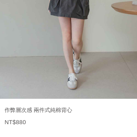
作弊層次感 兩件式純棉背心
NT$880