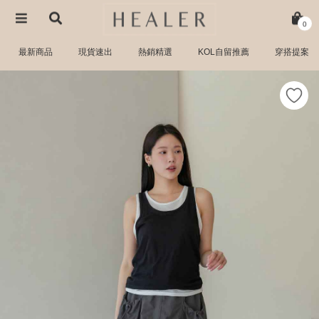
0
最新商品
現貨速出
熱銷精選
KOL自留推薦
穿搭提案