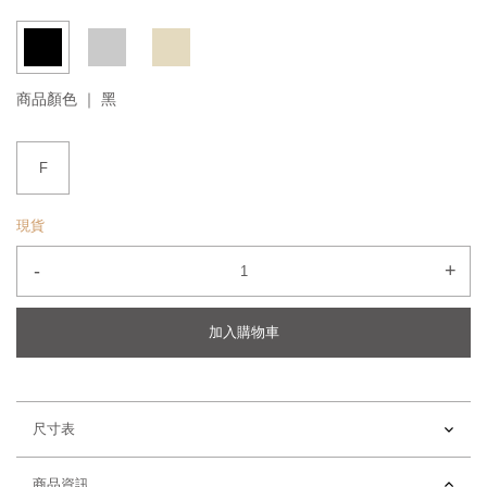
商品顏色 ｜
黑
F
現貨
-
+
加入購物車
尺寸表
商品資訊