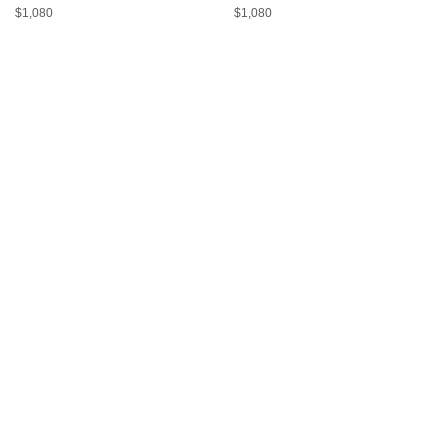
$1,080
$1,080