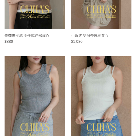
作弊層次感 兩件式純棉背心
小叛逆 雙肩帶羅紋背心
$880
$1,080