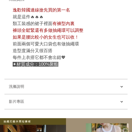
逸歡韓國連線搶先買的第一名
就是這件🔥🔥🔥
類工裝感的裙子裡面
有褲型內裏
褲頭全鬆緊還有多做抽繩環可以調整
如果是腰比較小的女生也可以收！
前面兩個可愛大口袋也有做抽繩環
造型度滿分又很百搭
每件上衣搭它都不會出錯💖
✦材質成分：100%聚酯
洗滌說明
影片專區