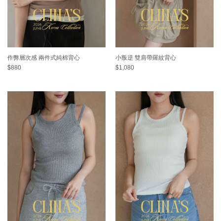
作弊層次感 兩件式純棉背心
小叛逆 雙肩帶羅紋背心
$880
$1,080