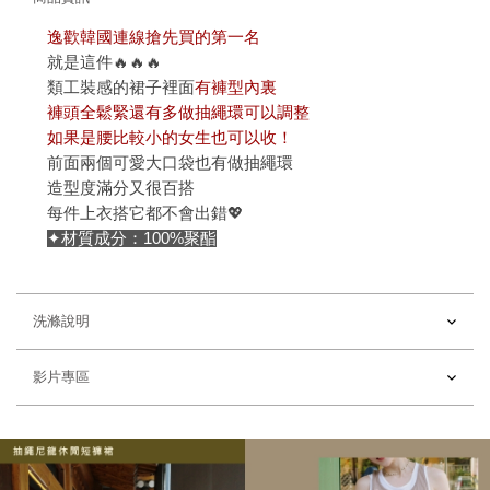
逸歡韓國連線搶先買的第一名
就是這件🔥🔥🔥
類工裝感的裙子裡面
有褲型內裏
褲頭全鬆緊還有多做抽繩環可以調整
如果是腰比較小的女生也可以收！
前面兩個可愛大口袋也有做抽繩環
造型度滿分又很百搭
每件上衣搭它都不會出錯💖
✦材質成分：100%聚酯
洗滌說明
影片專區