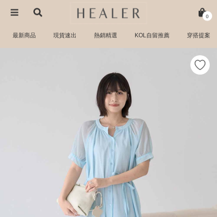
0
最新商品
現貨速出
熱銷精選
KOL自留推薦
穿搭提案