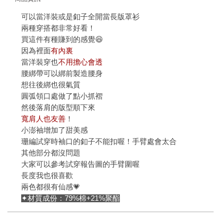
可以當洋裝或是釦子全開當長版罩衫
兩種穿搭都非常好看！
買這件有種賺到的感覺😆
因為裡面
有內裏
當洋裝穿也
不用擔心會透
腰綁帶可以綁前製造腰身
想往後綁也很氣質
圓弧領口處做了點小抓褶
然後落肩的版型順下來
寬肩人也友善
！
小澎袖增加了甜美感
珊編試穿時袖口的釦子不能扣喔！手臂處會太合
其他部分都沒問題
大家可以參考試穿報告圖的手臂圍喔
長度我也很喜歡
兩色都很有仙感💗
✦材質成份：79%棉+21%聚酯