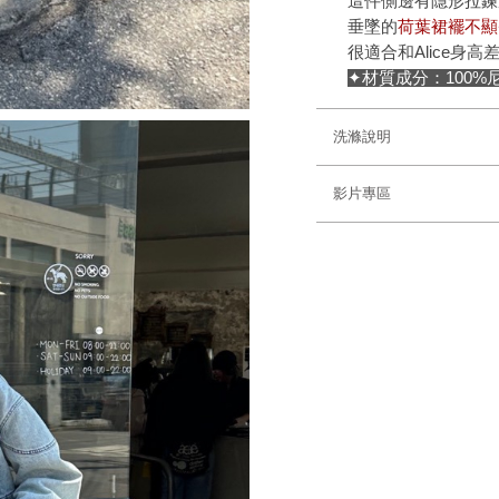
這件側邊有隱形拉鍊
垂墜的
荷葉裙襬不顯
很適合和Alice身
✦材質成分：100%
洗滌說明
影片專區