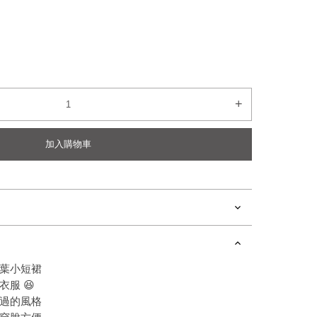
+
加入購物車
葉小短裙
服 😆
過的風格