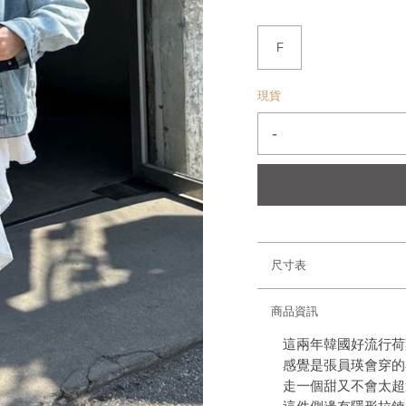
F
現貨
-
尺寸表
商品資訊
這兩年韓國好流行荷
感覺是張員瑛會穿的衣
走一個甜又不會太超