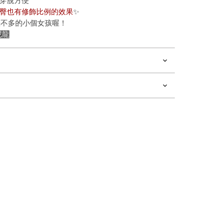
穿脫方便
臀也有修飾比例的效果
✨
高差不多的小個女孩喔！
尼龍