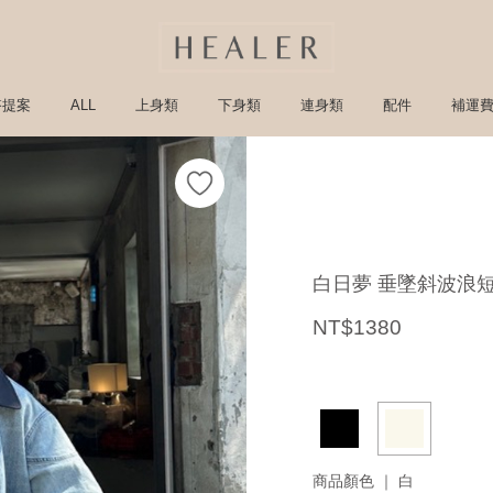
搭提案
ALL
上身類
下身類
連身類
配件
補運
白日夢 垂墜斜波浪
NT$1380
商品顏色 ｜
白