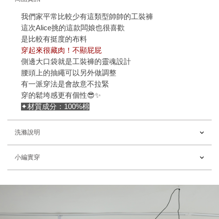
我們家平常比較少有這類型帥帥的工裝褲
這次Alice挑的這款闆娘也很喜歡
是比較有挺度的布料
穿起來很藏肉！不顯屁屁
側邊大口袋就是工裝褲的靈魂設計
腰頭上的抽繩可以另外做調整
有一派穿法是會故意不拉緊
穿的鬆垮感更有個性😎✨
✦材質成分：100%棉
洗滌說明
小編實穿