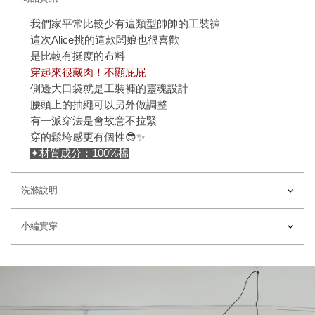
我們家平常比較少有這類型帥帥的工裝褲
這次Alice挑的這款闆娘也很喜歡
是比較有挺度的布料
穿起來很藏肉！不顯屁屁
側邊大口袋就是工裝褲的靈魂設計
腰頭上的抽繩可以另外做調整
有一派穿法是會故意不拉緊
穿的鬆垮感更有個性😎✨
✦材質成分：100%棉
洗滌說明
小編實穿