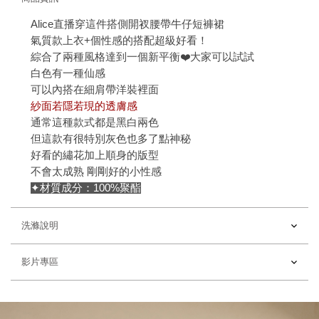
Alice直播穿這件搭側開衩腰帶牛仔短褲裙
氣質款上衣+個性感的搭配超級好看！
綜合了兩種風格達到一個新平衡❤️大家可以試試
白色有一種仙感
可以內搭在細肩帶洋裝裡面
紗面若隱若現的透膚感
通常這種款式都是黑白兩色
但這款有很特別灰色也多了點神秘
好看的繡花加上順身的版型
不會太成熟 剛剛好的小性感
✦材質成分：100%聚酯
洗滌說明
影片專區