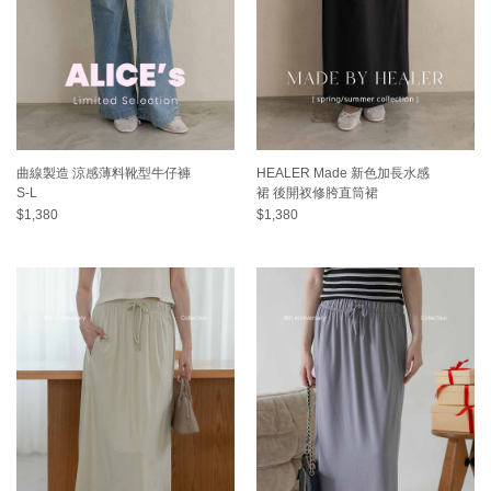
曲線製造 涼感薄料靴型牛仔褲
HEALER Made 新色加長水感
S-L
裙 後開衩修胯直筒裙
$1,380
$1,380