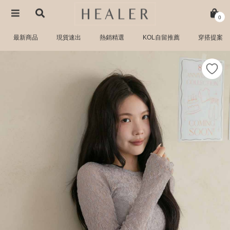
0
最新商品
現貨速出
熱銷精選
KOL自留推薦
穿搭提案