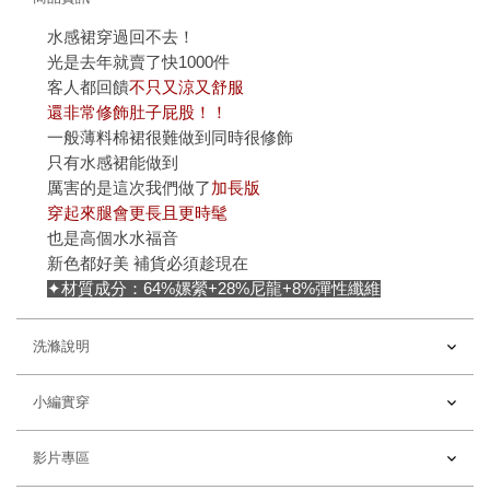
水感裙穿過回不去！
光是去年就賣了快1000件
客人都回饋
不只又涼又舒服
還非常修飾肚子屁股！！
一般薄料棉裙很難做到同時很修飾
只有水感裙能做到
厲害的是這次我們做了
加長版
穿起來腿會更長且更時髦
也是高個水水福音
新色都好美 補貨必須趁現在
✦材質成分：64%嫘縈+28%尼龍+8%彈性纖維
洗滌說明
小編實穿
影片專區