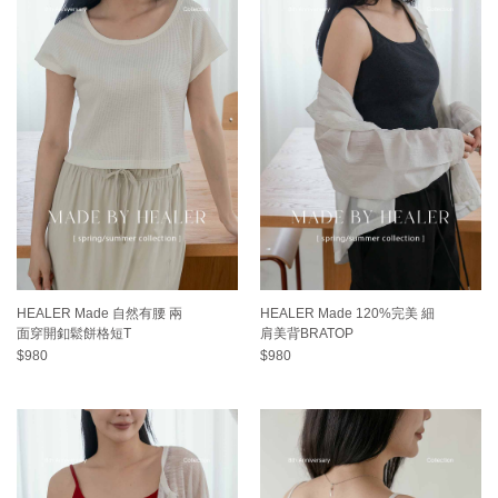
HEALER Made 自然有腰 兩
HEALER Made 120%完美 細
面穿開釦鬆餅格短T
肩美背BRATOP
$980
$980