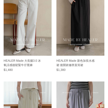
HEALER Made 大長腿3.0 冰
HEALER Made 新色加長水感
氧涼感後鬆緊牛仔寬褲
裙 後開衩修胯直筒裙
$1,480
$1,380