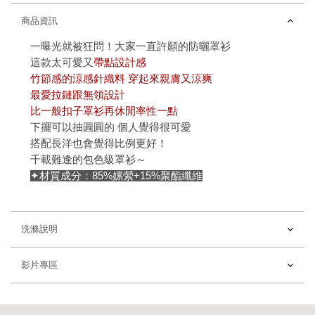
商品資訊
一曝光就被狂問！大家一直許願的防曬罩衫
這款太可愛又
帶點設計感
竹節感的涼感針織料 穿起來親膚又涼爽
最愛拉鏈跟無領設計
比一般扣子罩衫再休閒率性一點
下擺可以抽圓圓的 個人覺得很可愛
搭配長洋也會覺得比例更好！
千載難逢的包色級罩衫～
✦材質成分：85%嫘縈+15%聚酯纖維
洗滌說明
影片專區