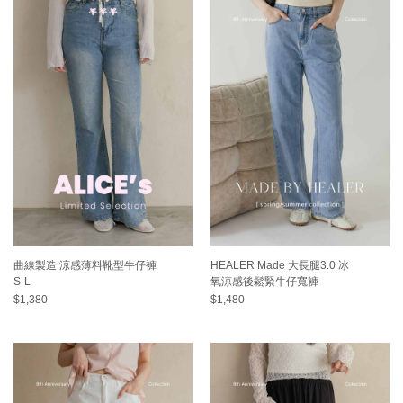
曲線製造 涼感薄料靴型牛仔褲
HEALER Made 大長腿3.0 冰
S-L
氧涼感後鬆緊牛仔寬褲
$1,380
$1,480