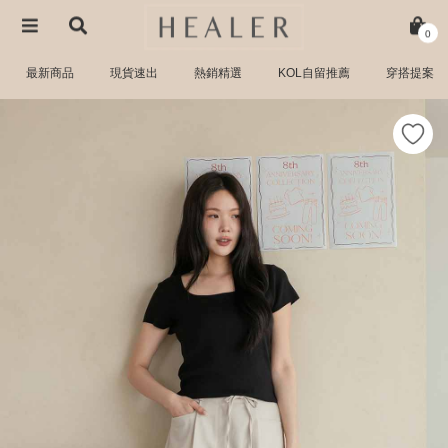
0
最新商品
現貨速出
熱銷精選
KOL自留推薦
穿搭提案