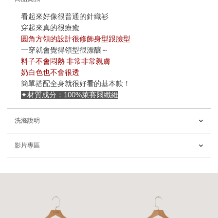
看起來好像很普通的針織衫
穿起來真的很療癒
圓角方領的設計很修飾身型跟臉型
一穿就會覺得領型很漂釀～
料子不會悶熱 非常非常親膚
奶白色也不會很透
簡單搭配全身就很好看的基本款！
✦材質成分：100%萊賽爾纖維
洗滌說明
影片專區