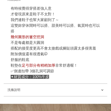
有時候覺得穿搭差強人意
才發現原來是鞋子不太對！
我們連鞋子也幫大家顧到了～
這雙妳穿休閒時可以搭、甜美時可以搭、氣質時也可以
搭
幾何圖形的簍空挖洞
不是每處都是大圓洞
搭配的接受度更高不會太搶戲或腳趾頭露太多很害羞
附加價值還有很透氣🤭
舒服的鞋底
鞋墊在
足弓部分有稍稍加厚
非常舒適喔！
✅側邊扣帶 3個孔洞可調節
✦材質成分：100%牛皮
洗滌說明