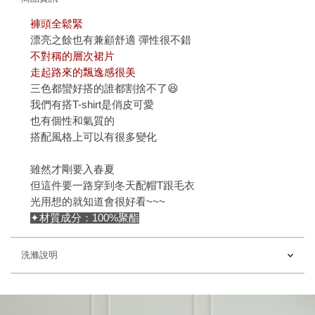
褲頭全鬆緊
漂亮之餘也有兼顧舒適 彈性很不錯
不對稱的層次裙片
走起路來的飄逸感很美
三色都蠻好搭的誰都割捨不了😆
我們有搭T-shirt是俏皮可愛
也有個性和氣質的
搭配風格上可以有很多變化
雖然才剛要入春夏
但這件要一路穿到冬天配帽T跟毛衣
光用想的就知道會很好看~~~
✦材質成分：100%聚酯
洗滌說明