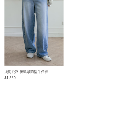
淡海公路 後鬆緊繭型牛仔褲
$1,380