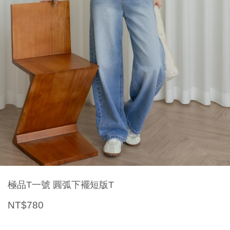
極品T一號 圓弧下襬短版T
NT$780