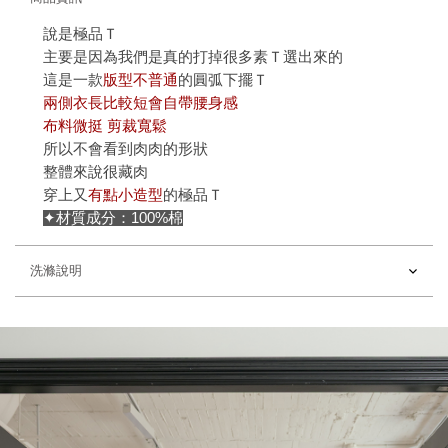
說是極品Ｔ
主要是因為我們是真的打掉很多素Ｔ選出來的
這是一款
版型不普通
的圓弧下擺Ｔ
兩側衣長比較短會自帶腰身感
布料微挺 剪裁寬鬆
所以不會看到肉肉的形狀
整體來說很藏肉
穿上又
有點小造型
的極品Ｔ
✦材質成分：100%棉
洗滌說明