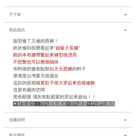
尺寸表
商品資訊
版型修了又修的西褲！
終於修到視覺看起來
“超級大長腿“
附的本布腰帶繫起來褲型很漂亮
不想繫也可以整個抽掉
布料很舒服有點類似
天天西褲
的料子
厚薄度台灣夏天很適合
這款的抓褶
就算肚子很大穿起來也很修飾
也更有藏肉空間
黑色顯瘦 淺灰有點紫紫的穿起來超仙！！
✦材質成分：76%聚酯纖維+20%嫘縈+4%彈性纖維
洗滌說明
影片專區