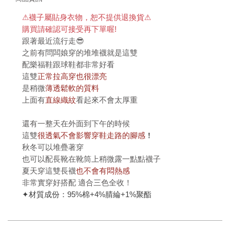
⚠襪子屬貼身衣物，恕不提供退換貨⚠
購買請確認可接受再下單喔!
跟著最近流行走😎
之前有問闆娘穿的堆堆襪就是這雙
配樂福鞋跟球鞋都非常好看
這雙
正常拉高穿也很漂亮
是稍微
薄透鬆軟的質料
上面有
直線織紋
看起來不會太厚重
還有一整天在外面到下午的時候
這雙
很透氣不會影響穿鞋走路的腳感
！
秋冬可以堆疊著穿
也可以配長靴在靴筒上稍微露一點點襪子
夏天穿這雙長襪
也不會有悶熱感
非常實穿好搭配 適合三色全收！
✦材質成份：95%棉+4%腈綸+1%聚酯