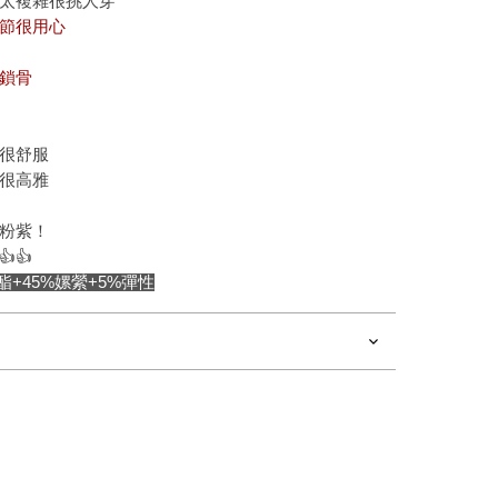
太複雜很挑人穿
節很用心
鎖骨
很舒服
很高雅
粉紫！
👍
酯+45%嫘縈+5%彈性