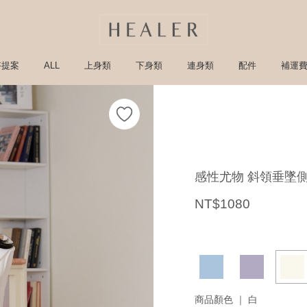
搭提案
ALL
上身類
下身類
連身類
配件
補運
感性尤物 斜領垂墜
NT$1080
商品顏色 ｜
白