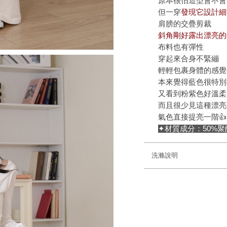
原本很怕造型會不會
但一穿
發現它設計細
肩膀的交疊剪裁
斜角剛好露出漂亮的
布料也有彈性
穿起來合身不緊繃
輕輕包裹身體的感覺
本來覺得藍色很特別
又看到粉紫色好溫柔
而且很少見這種漂亮
氣色直接提亮一階👍
✦材質成分：50%聚
洗滌說明