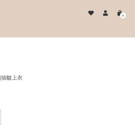
0
費
側抽皺上衣