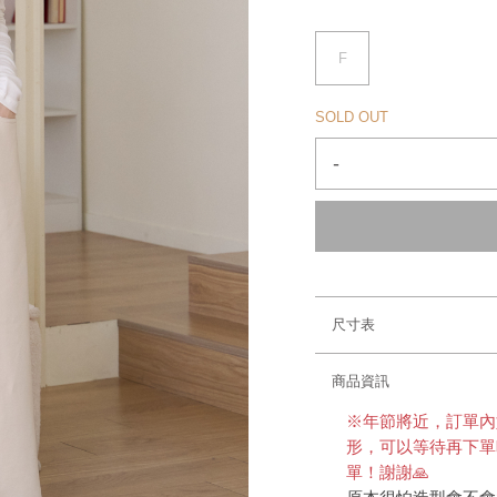
F
SOLD OUT
-
尺寸表
商品資訊
※年節將近，訂單內
形，可以等待再下單
單！謝謝🙏