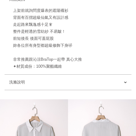
上架前就詢問度爆表的遮陽襯衫
背面有百摺超級仙氣又有設計感
走起路來飄逸感十足🧚
整件是輕透的雪紡紗 不易皺！
前短後長 後面可蓋屁股
妳各位所有身型都超級修飾下身🤣
非常推薦跟沁涼BraTop一起帶 真心大推
✦材質成份：100%聚酯纖維
洗滌說明