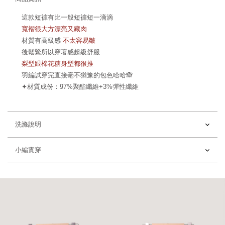
這款短褲有比一般短褲短一滴滴
寬褶很大方漂亮又藏肉
材質有高級感
不太容易皺
後鬆緊所以穿著感超級舒服
梨型跟棉花糖身型都很推
羽編試穿完直接毫不猶豫的包色哈哈🙈
✦
材質成份：97%聚酯纖維+3%彈性纖維
洗滌說明
小編實穿