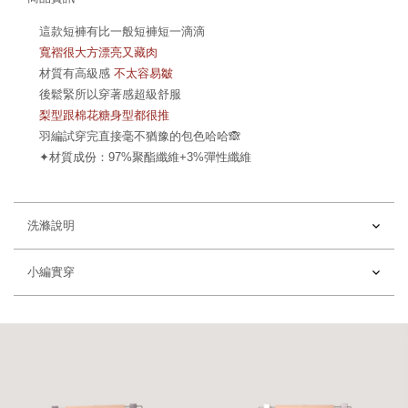
這款短褲有比一般短褲短一滴滴
寬褶很大方漂亮又藏肉
材質有高級感
不太容易皺
後鬆緊所以穿著感超級舒服
梨型跟棉花糖身型都很推
羽編試穿完直接毫不猶豫的包色哈哈🙈
✦
材質成份：97%聚酯纖維+3%彈性纖維
洗滌說明
小編實穿