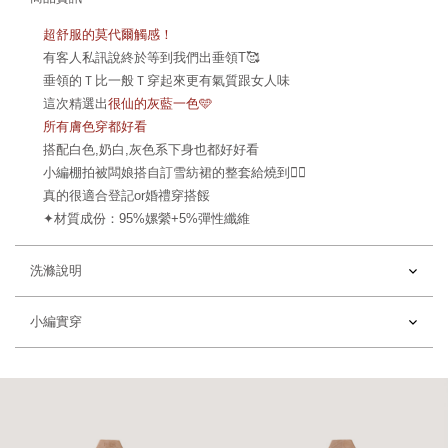
超舒服的莫代爾觸感！
有客人私訊說終於等到我們出垂領T🥰
垂領的Ｔ比一般Ｔ穿起來更有氣質跟女人味
這次精選出
很仙的灰藍一色🩵
所有膚色穿都好看
搭配白色,奶白,灰色系下身也都好好看
小編棚拍被闆娘搭自訂雪紡裙的整套給燒到❤️‍🔥
真的很適合登記or婚禮穿搭餒
✦
材質成份：95%嫘縈+5%彈性纖維
洗滌說明
小編實穿