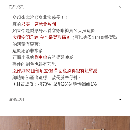
商品資訊
穿起來非常順身非常修長！！
真的
只要一穿就會被問
如果你是梨形身不愛穿微喇褲真的大推這款
大腿空間足夠 完全是梨形福音
（可以去看11/4直播梨型
的河童有穿著）
這款細節非常多
正面小腿的
刷中線
有視覺延伸感
整件的刷色也很有巧思
腹部刷深 腿部刷立體 背面也刷得很有翹臀感
總總細節產出這樣一款長腿牛仔褲～
✦
材質成份：棉73%+聚酯26%+彈性纖維1%
洗滌說明