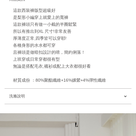
這款西裝褲版型超級好
是
梨形小編
穿上就愛上的寬褲
這款褲頭只有做一小截的
半圈鬆緊
所以有
推出到XL 尺寸!非常友善
厚薄度正常,四季皆可以穿耶!
各種身形的水水都可穿
且褲頭是做
暗扣設計
的唷，簡約俐落！
上班穿或日常穿都很有型
無論是搭配毛衣,襯衫或配上大衣都很好看
材質成份
：
80%聚酯纖維+16%嫘縈+4%彈性纖維
洗滌說明