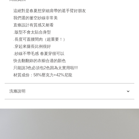
這絕對是春夏想穿細肩帶的遮手臂好朋友
我們選的簍空紗線非常美
直條設計有質感又耐看
.版型不會太貼合身型
.長度可蓋腰間肉（超重要！）
.穿起來腿長比例很好
.紗線不帶毛感 春夏穿很可以
快去翻翻妳的衣櫥合適的顏色
只能說3色必須包2色因為太實用啦!!!
材質成份：58%壓克力+42%尼龍
洗滌說明