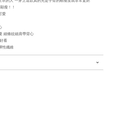
上衣的人 一穿上這款真的光是手臂的顯瘦度就非常驚艷
常顯瘦！！
可愛
心
穿春夏 細條紋細肩帶背心
髦好看
%彈性纖維