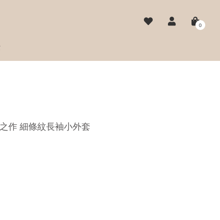
0
費
 上乘之作 細條紋長袖小外套