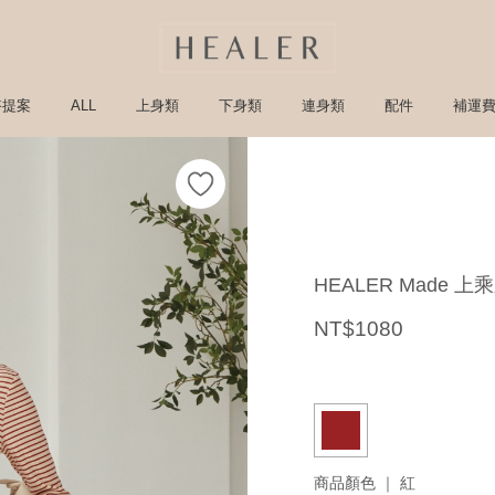
搭提案
ALL
上身類
下身類
連身類
配件
補運
HEALER Made
NT$1080
商品顏色 ｜
紅