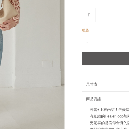
F
現貨
-
尺寸表
商品資訊
外套+上衣兩穿！最愛這
有細緻的Healer lo
更驚喜的是看似合身的