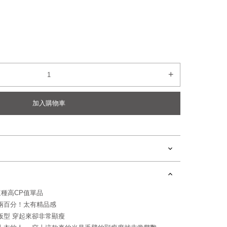
+
加入購物車
種高CP值單品
go加兩百分！太有精品感
版型 穿起來卻非常顯瘦