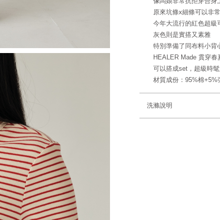
像闆娘非常抗拒穿合身
原來坑條x細條可以非
今年大流行的紅色超級
灰色則是實搭又素雅
特別準備了同布料小背
HEALER Made 貫
可以搭成set，超級時
材質成份：95%棉+5
洗滌說明