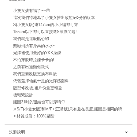
小隻女孩有福了~~🥹
這次我們特地為了小隻女推出改短5公分的版本
S(小隻女版)連147cm的小小編都可穿
155cm以下都可以直接選S號沒問題!
我們就是這麼貼心🥰
照顧到所有身高的水水~
光澤裙使用最好的YKK拉鍊
不怕穿脫時拉鍊卡卡的!
之前有出過類似款式
我們重新改版更換布料後
依舊選擇仙氣十足的光澤感面料
版型修改後,裙片份量更輕盈
後鬆緊設計
腰圍31吋的珊編也可以穿唷♡
※S/F(小隻女版)和M/F+(正常版)只有差在長度,腰圍是相同的唷
✦材質成份：100%聚酯
洗滌說明