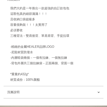
我們大約是一年推出一款超強的自訂款包包
這顆包真的細節滿滿！！！
且收納口袋超級多
容量很夠裝！！！太實用了
必須要收
三種背法－雙肩後背、單肩肩背、手提拉環
-精緻的金屬HEALER品牌LOGO
-尼龍材質防潑水
-內層暗袋兩個－一個有拉鍊、一個無拉鍊
-背包外層共三個拉鍊袋－正面兩個、背面一個
*重量約432g*
材質成份：100%聚酯
洗滌說明