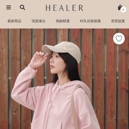
0
最新商品
現貨速出
熱銷精選
KOL自留推薦
穿搭提案